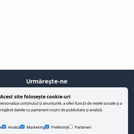
Urmăreşte-ne
Acest site folosește cookie-uri
rsonaliza conținutul și anunțurile, a oferi funcții de rețele sociale și a
artajând datele cu partenerii noștri de publicitate și analiză.
e
Analiză
Marketing
Preferințe
Parteneri