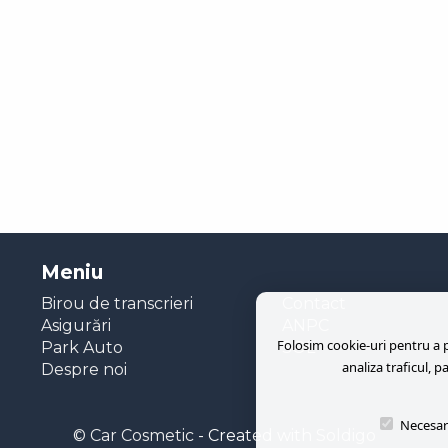
Meniu
Birou de transcrieri
Contact
Asigurări
ANPC
Folosim cookie-uri pentru a pe
Park Auto
SOL
analiza traficul, p
Despre noi
Necesar
© Car Cosmetic
- Created with
Soldigo