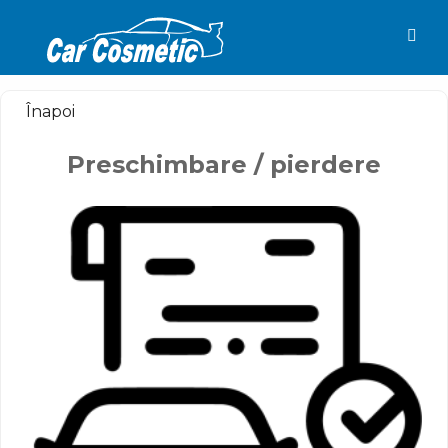
Togg
navig
Înapoi
Preschimbare / pierdere