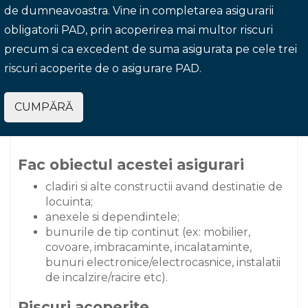
de dumneavoastra. Vine in completarea asigurarii
obligatorii PAD, prin acoperirea mai multor riscuri
precum si ca excedent de suma asigurata pe cele trei
riscuri acoperite de o asigurare PAD.
CUMPĂRĂ
Fac obiectul acestei asigurari
cladiri si alte constructii avand destinatie de
locuinta;
anexele si dependintele;
bunurile de tip continut (ex: mobilier,
covoare, imbracaminte, incalataminte,
bunuri electronice/electrocasnice, instalatii
de incalzire/racire etc).
Riscuri acoperite