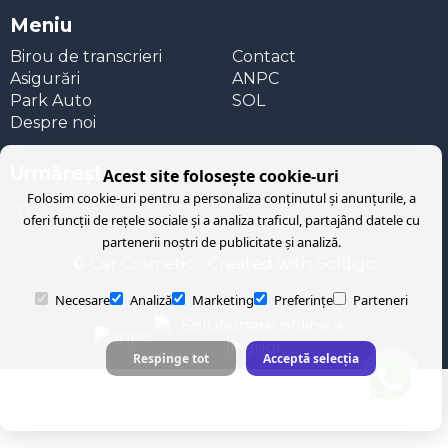
Meniu
Birou de transcrieri
Contact
Asigurări
ANPC
Park Auto
SOL
Despre noi
Urmăreşte-ne
Acest site folosește cookie-uri
Folosim cookie-uri pentru a personaliza conținutul și anunțurile, a
oferi funcții de rețele sociale și a analiza traficul, partajând datele cu
partenerii noștri de publicitate și analiză.
© Car Cosmetic
- Created with
Soldigo
Necesare
Analiză
Marketing
Preferințe
Parteneri
Respinge tot
Acceptă selecția